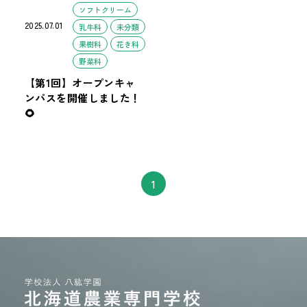
ソフトクリーム
2025.07.01
乳牛科
未分類
果樹科
花き科
野菜科
【第1回】オープンキャ
ンパスを開催しました！
🌻
1