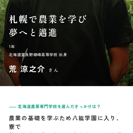
札幌で農業を学び
夢へと邁進
1年
北海道富良野緑峰高等学校 出身
荒 涼之介
さん
北海道農業専門学校を選んだきっかけは？
農業の基礎を学ぶため八紘学園に入り、
寮で