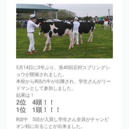
5月14日に3年ぶり、第40回石狩スプリングシ
ョウが開催されました。
本校から8頭の牛が出陳され、学生さんがリー
ドマンとして参加しました。
結果は！
2位 4頭！！
1位 1頭！！！
8頭中 5頭が入賞し学生さん全員がチャンピ
オン戦に出ることが出来ました。