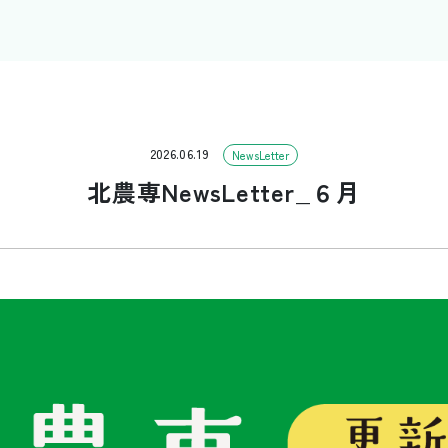
2026.06.19
NewsLetter
北農専NewsLetter_６月