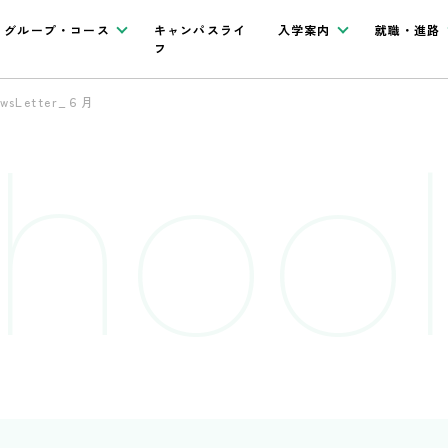
グループ・コース
キャンパスライ
入学案内
就職・進路
フ
sLetter_６月
hool