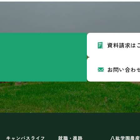
資料請求は
4
Googlemap
en.ac.jp
お問い合わ
キャンパスライフ
就職・進路
八紘学園農産