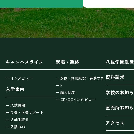
キャンパスライフ
就職・進路
八紘学園農産
資料請求
ー インタビュー
ー 進路・就職状況・進路サポ
ート
入学案内
学校のお知ら
ー 編入制度
ー OB/OGインタビュー
ー 入試情報
直売所お知ら
ー 学費・学費サポート
ー 入学手続き
アクセス
ー 入試FAQ