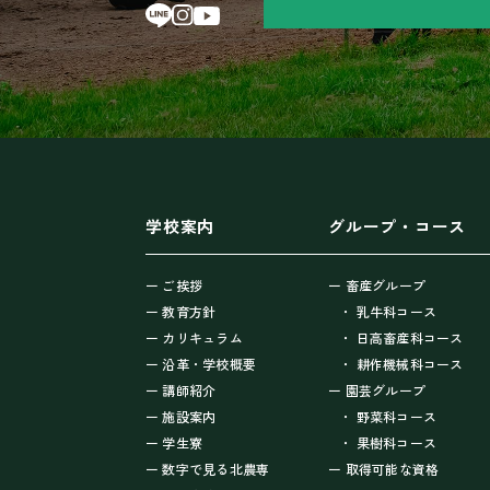
学校案内
グループ・コース
ー ご挨拶
ー 畜産グループ
ー 教育方針
・ 乳牛科コース
ー カリキュラム
・ 日高畜産科コース
ー 沿革・学校概要
・ 耕作機械科コース
ー 講師紹介
ー 園芸グループ
ー 施設案内
・ 野菜科コース
ー 学生寮
・ 果樹科コース
ー 数字で見る北農専
ー 取得可能な資格