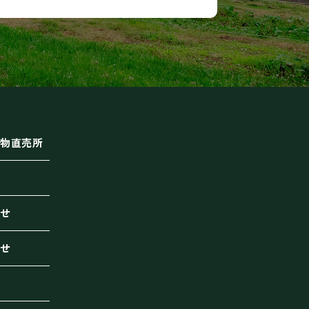
物直売所
せ
せ